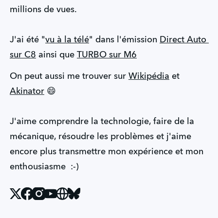
millions de vues.
J'ai été "
vu à la télé
" dans l'émission 
Direct Auto 
sur C8
 ainsi que 
TURBO sur M6
On peut aussi me trouver sur 
Wikipédia
 et 
Akinator
 😄
J'aime comprendre la technologie, faire de la 
mécanique, résoudre les problèmes et j'aime 
encore plus transmettre mon expérience et mon 
enthousiasme  :-)
X
Facebook
Instagram
Youtube
Website
Bluesky